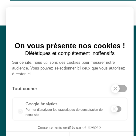
Accueil
On vous présente nos cookies !
Prestia Conseils
Diététiques et complétement inoffensifs
Vos objectifs
Sur ce site, nous utilisons des cookies pour mesurer notre
Immobilier & SCPI
audience. Vous pouvez sélectionner ici ceux que vous autorisez
à rester ici.
Financement & Assurance
Placement & Prévoyance
Tout cocher
Actualités
Google Analytics
Espace client
Permet d'analyser les statistiques de consultation de
?
Espace partenaire
notre site
Indispensable pour piloter notre site internet, il permet de mes
Contact
Consentements certifiés par
Nous rejoindre