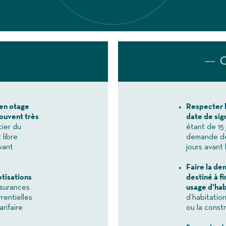
C
 en otage
Respecter l
ouvent très
date de sig
cier du
étant de 15 
 libre
demande de 
vant
jours avant l
Faire la de
otisations
destiné à f
ssurances
usage d’hab
rentielles
d’habitation
rifaire
ou la constr