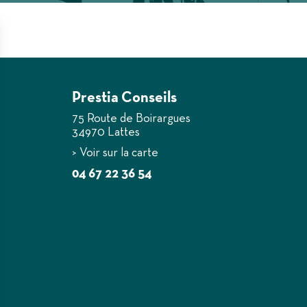
Prestia Conseils
75 Route de Boirargues
34970 Lattes
Voir sur la carte
04 67 22 36 54
urer des indicateurs comme l’affluence, les produits les plus consultés, ou enc