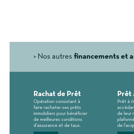
> Nos autres
financements et 
Rachat de Prêt
Prêt 
Opération consistant à
Prêt à 
faire racheter ses prêts
accédant
immobiliers pour bénéficier
de leur 
de meilleures conditions
plafonn
d'assurance et de taux.
de l'acqu