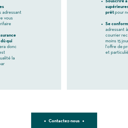
Souscrire à
es
supérieures
s adressant
prêt
pour n
re vous
ifaire
Se conforme
adressant à
ssurance
courrier r
 dû qui
moins 15 jou
uera donc
l'offre de p
est
et particuli
alité la
par
Contactez-nous