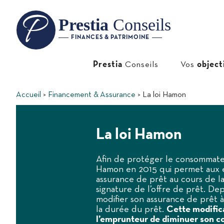
Prestia
Conseils
FINANCES & PATRIMOINE
Prestia
Conseils
Vos
object
Accueil
Financement & Assurance
La loi Hamon
La loi Hamon
Afin de protéger le consommateur,
Hamon en 2015 qui permet aux 
assurance de prêt au cours de l
signature de l’offre de prêt. Dep
modifier son assurance de prêt 
la durée du prêt.
Cette modific
l’emprunteur de diminuer son co