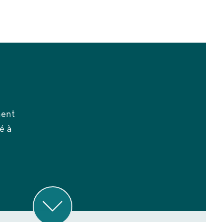
ment
é à