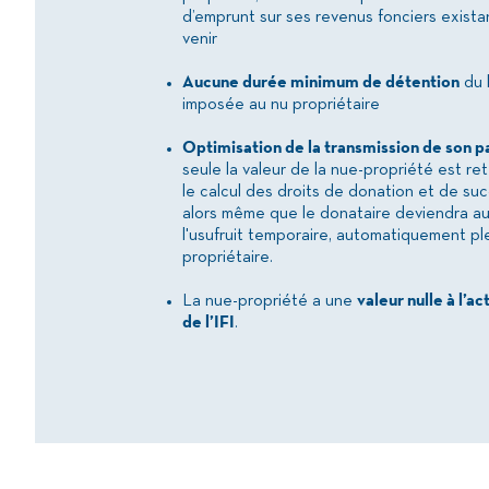
d’emprunt sur ses revenus fonciers exista
venir
Aucune durée minimum de détention
du 
imposée au nu propriétaire
Optimisation de la transmission de son p
seule la valeur de la nue-propriété est r
le calcul des droits de donation et de su
alors même que le donataire deviendra a
l'usufruit temporaire, automatiquement ple
propriétaire.
La nue-propriété a une
valeur nulle à l’ac
de l’IFI
.