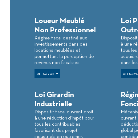
Loueur Meublé
Loi P
Non Professionnel
Outr
Régime fiscal destiné aux
Dispositi
investissements dans des
à une ré
locations meublées et
tous les
permettant la perception de
acquièr
revenus non fiscalisés.
dans l
en savoir +
en savo
Loi Girardin
Régim
Industrielle
Fonc
Dispositif fiscal ouvrant droit
Mécanis
à une réduction d’impôt pour
ouvrant 
tous les contribuables
déductio
favorisant des projet
global p
industriels en outremer.
contrib