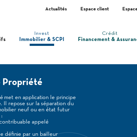
Actualités
Espace client
Espace
Invest
Crédit
ifs
Immobilier & SCPI
Financement & Assuran
Propriété
é met en application le principe
Il repose sur la séparation du
obilier neuf ou en état futur
 :
 contribuable appelé
e définie par un bailleur