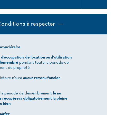
onditions à respecter
propriétaire
 d’occupation, de location ou d’utilisation
n démembré
pendant toute la période de
nt de propriété
iétaire n’aura
aucun revenu foncier
de la période de démembrement
le nu
e récupérera obligatoirement la pleine
u bien
uitier