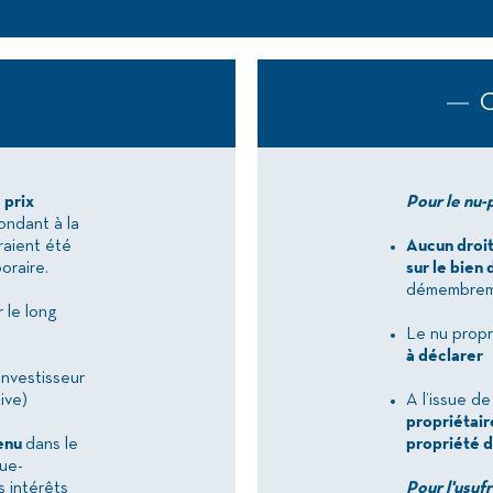
C
 prix
Pour le nu-
ondant à la
uraient été
Aucun droit
oraire.
sur le bie
démembreme
 le long
Le nu propr
à déclarer
investisseur
ive)
A l’issue 
propriétair
enu
dans le
propriété d
nue-
s intérêts
Pour l'usufr