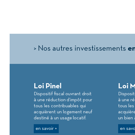
> Nos autres investissements
en
Loi Pinel
Loi 
Dispositif fiscal ouvrant droit
Dispositi
à une réduction d’impôt pour
à une ré
tous les contribuables qui
tous les
acquièrent un logement neuf
acquière
destiné à un usage locatif.
un bien 
en savoir +
en savo