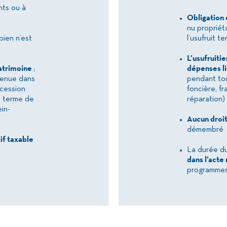
nts ou à
Obligation 
nu propriéta
bien n’est
l’usufruit t
L’usufruiti
atrimoine
;
dépenses lié
etenue dans
pendant to
ccession
foncière, fr
u terme de
réparation)
in-
Aucun droit
démembré
tif taxable
La durée d
dans l’acte
programmes 