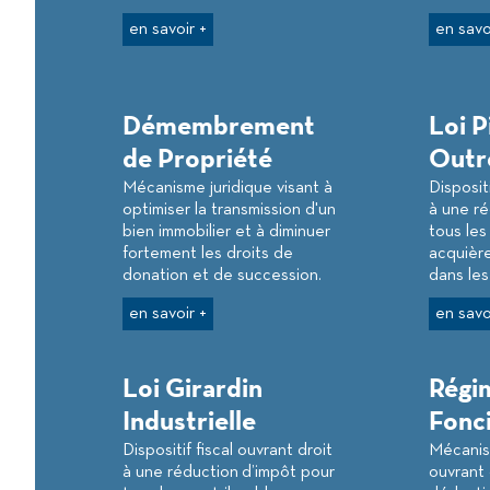
en savoir +
en savo
Démembrement
Loi P
de Propriété
Outr
Mécanisme juridique visant à
Dispositi
optimiser la transmission d'un
à une ré
bien immobilier et à diminuer
tous les
fortement les droits de
acquièr
donation et de succession.
dans l
en savoir +
en savo
Loi Girardin
Régim
Industrielle
Fonc
Dispositif fiscal ouvrant droit
Mécanis
à une réduction d’impôt pour
ouvrant 