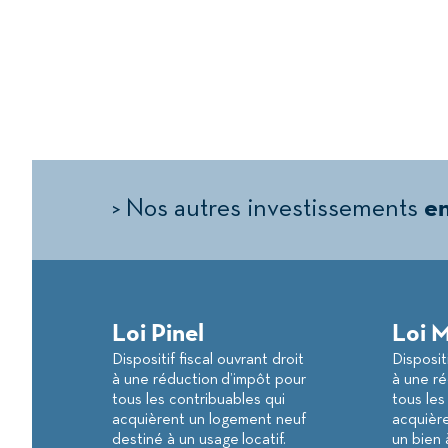
> Nos autres investissements
en
Loi Pinel
Loi 
Dispositif fiscal ouvrant droit
Dispositi
à une réduction d’impôt pour
à une ré
tous les contribuables qui
tous les
acquièrent un logement neuf
acquière
destiné à un usage locatif.
un bien 