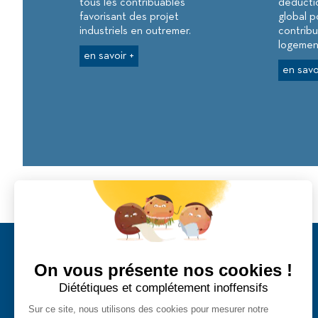
tous les contribuables
déductio
favorisant des projet
global p
industriels en outremer.
contrib
logement
en savoir +
en savo
Accueil
On vous présente nos cookies !
Prestia Conseils
Diététiques et complétement inoffensifs
Vos objectifs
Sur ce site, nous utilisons des cookies pour mesurer notre