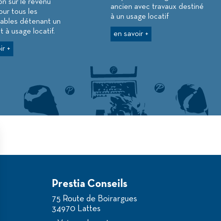
n sur le revenu
ancien avec travaux destiné
our tous les
à un usage locatif
uables détenant un
 à usage locatif.
en savoir +
ir +
Prestia Conseils
75 Route de Boirargues
34970 Lattes