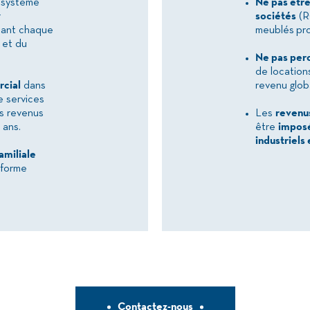
 système
Ne pas être
r
sociétés
(R
isant chaque
meublés pro
 et du
Ne pas perc
de locatio
rcial
dans
revenu globa
e services
es revenus
Les
revenu
 ans.
être
imposé
industriel
amiliale
 forme
Contactez-nous