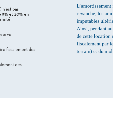
L’amortissement n
) n'est pas
revanche, les amo
re 5% et 20% en
ensité
imputables ultéri
Ainsi, pendant au
éserve
de cette location
fiscalement par l
ire fiscalement des
terrain) et du mob
calement des