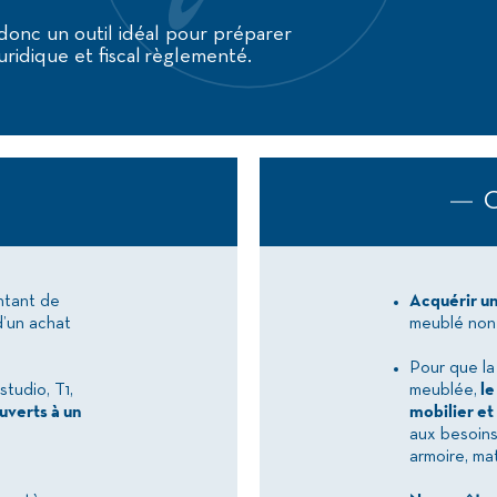
donc un outil idéal pour préparer
juridique et fiscal règlementé.
C
ntant de
Acquérir u
d’un achat
meublé non 
Pour que la
tudio, T1,
meublée,
le
uverts à un
mobilier e
aux besoins 
armoire, mat