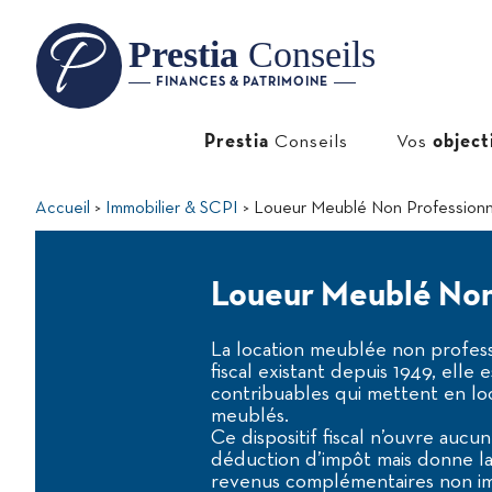
Prestia
Conseils
FINANCES & PATRIMOINE
Prestia
Conseils
Vos
object
Accueil
Immobilier & SCPI
Loueur Meublé Non Professionn
Loueur Meublé Non
La location meublée non profess
fiscal existant depuis 1949, elle 
contribuables qui mettent en loc
meublés.
Ce dispositif fiscal n’ouvre aucu
déduction d’impôt mais donne la 
revenus complémentaires non i