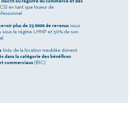
 inscrit ou registre du commerce et des
CS) en tant que loueur de
fessionnel.
evoir plus de 23 000€ de revenus
issus
ns sous le régime LMNP et 50% de son
l.
s
tirés de la location meublée doivent
s dans la catégorie des bénéfices
s et commerciaux
(BIC)