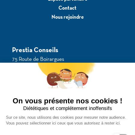
Contact
Nous rejoindre
Prestia Conseils
75 Route de Boirargues
34970 Lattes
Voir sur la carte
04 67 22 36 54
On vous présente nos cookies !
Diététiques et complétement inoffensifs
Suivez-nous
Sur ce site, nous utilisons des cookies pour mesurer notre audience.
Vous pouvez sélectionner ici ceux que vous autorisez à rester ici.